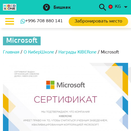
KG
Бишкек
Забронировать место
+996 708 880 141
Microsoft
Главная
/
О КиберШколе
/
Награды KIBERone
/
Microsoft