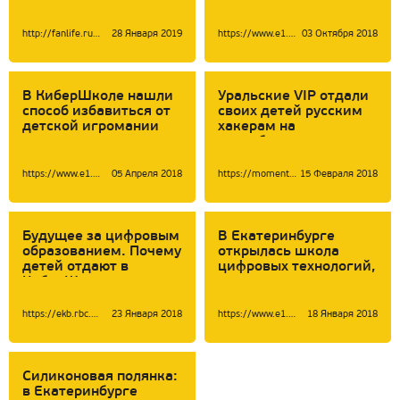
«KIBERone»
где детей обучат
профессиям будущего
http://fanlife.ru/reviews/6274
28 Января 2019
https://www.e1.ru/news/spool/news_id-65459041.html
03 Октября 2018
В КиберШколе нашли
Уральские VIP отдали
способ избавиться от
своих детей русским
детской игромании
хакерам на
переобучение
https://www.e1.ru/news/spool/news_id-54268791.html
05 Апреля 2018
https://momenty.org/city/i181487/
15 Февраля 2018
Будущее за цифровым
В Екатеринбурге
образованием. Почему
открылась школа
детей отдают в
цифровых технологий,
КиберШколу
которая сделает из
детей Марков
Цукербергов
https://ekb.rbc.ru/ekb/23/01/2018/5a65d17d9a79477baae72aee
23 Января 2018
https://www.e1.ru/news/spool/news_id-53391481-section_id-105.html
18 Января 2018
Силиконовая полянка:
в Екатеринбурге