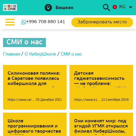
KG
Бишкек
Забронировать место
+996 708 880 141
СМИ о нас
Главная
/
О КиберШколе
/
СМИ о нас
Силиконовая полянка:
Детская
в Саратове появилась
гаджетозависимость
кибершкола для
— не проблема:
превращения детей в
«КиберШкола» и УГМК
Стивов Джобсов
открывают
дополнительные
https://www.saratovnews.ru/news/2021/11/09/silikonovaya-polyanka--v-saratove-poyavilas-kibershkola-dlya-prevrascheniya-detei-v-stivov-djobsov/
03 Декабря 2021
https://www.e1.ru/news/spool/news_id-66231538.html
13 Сентября 2019
классы
Школа
Они изменят мир: под
программирования и
эгидой УГМК открылся
цифрового творчества
филиал КиберШколы,