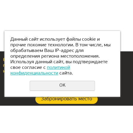
Данный сайт использует файлы cookie и
прочие похожие технологии. В том числе, мы
обрабатываем Ваш IP-адрес для
определения региона местоположения.
Еcли у вас возникли вопросы или предложения,
Используя данный сайт, вы подтверждаете
позвоните по номеру
+996 708 880 141
свое согласие с
политикой
или напишите нам
Bishkek@kiber-one.com
конфиденциальности
сайта.
OK
Забронировать место
Политика конфиденциальности
Контакты:
Офис в Сербии: