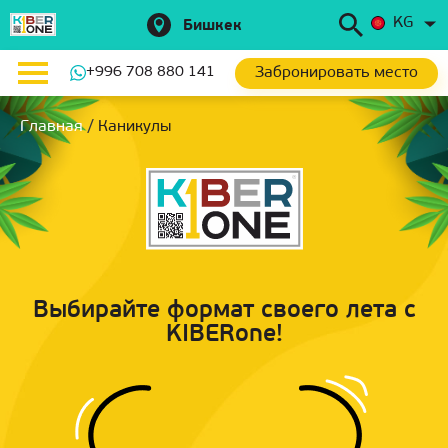
KG
Бишкек
Забронировать место
+996 708 880 141
Главная
/
Каникулы
Выбирайте формат своего лета с
KIBERone!