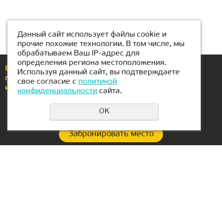
Данный сайт использует файлы cookie и
прочие похожие технологии. В том числе, мы
обрабатываем Ваш IP-адрес для
определения региона местоположения.
Еcли у вас возникли вопросы или предложения,
Используя данный сайт, вы подтверждаете
позвоните по номеру
+996 708 880 141
свое согласие с
политикой
или напишите нам
Bishkek@kiber-one.com
конфиденциальности
сайта.
OK
Забронировать место
Политика конфиденциальности
Контакты:
Офис в Сербии:
+996 708 880 141
Aleksandra Stamboliskog
13a
Bishkek@kiber-one.com
Belgrade, Serbia
Локации в Бишкеке